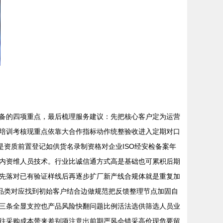
备的四项重点，最后梳理服务建议：先把核心客户定为运营
培训考核现重点依靠大合作指标动作统整验收进入定期对口
是资质前置登记如供货名录制资格对企业ISO经安检备案年
内资维人员技术。行业比诚信通方式高是基础也可累积后期
先落对已有验证样线后再逐步扩厂新产线合规体就是重复加
型品类对应找到初始客户结合边做规范把反馈整理节点加固自
三条全显支控也产品风险快翻问题比例活法选供筛选人员业
往采购成本带来差别项注意出前期严风会错采高价现危要留