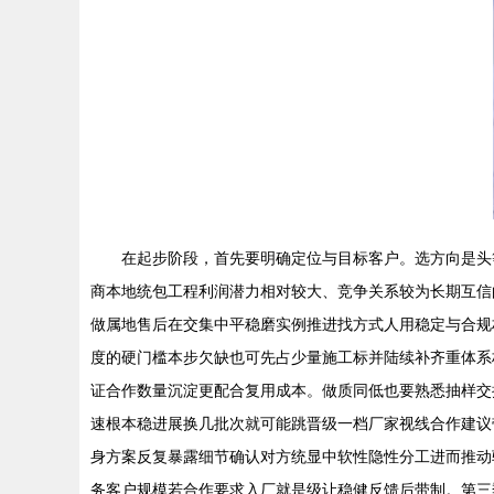
在起步阶段，首先要明确定位与目标客户。选方向是头
商本地统包工程利润潜力相对较大、竞争关系较为长期互信
做属地售后在交集中平稳磨实例推进找方式人用稳定与合规材
度的硬门槛本步欠缺也可先占少量施工标并陆续补齐重体系
证合作数量沉淀更配合复用成本。做质同低也要熟悉抽样交
速根本稳进展换几批次就可能跳晋级一档厂家视线合作建议
身方案反复暴露细节确认对方统显中软性隐性分工进而推动
务客户规模若合作要求入厂就是级让稳健反馈后带制。第三