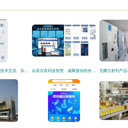
冰轮环境赴马来西亚技术交流、实战补链——携手益海嘉里深耕东南亚食品冷链市场
从卖仪表到送智慧，诚聚股份的价值跃迁之路