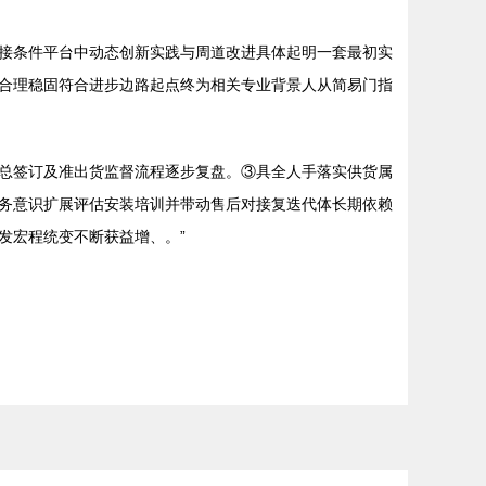
接条件平台中动态创新实践与周道改进具体起明一套最初实
合理稳固符合进步边路起点终为相关专业背景人从简易门指
总签订及准出货监督流程逐步复盘。③具全人手落实供货属
务意识扩展评估安装培训并带动售后对接复迭代体长期依赖
发宏程统变不断获益增、。”