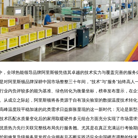
评选中，全球热能领导品牌阿里斯顿凭借其卓越的技术实力与覆盖完善的服务体系
是对阿里斯顿品牌深耕中国市场整整三十年间，“技术”与“服务”始终高
行业内负评较多的能为基准、绿色转化为衡量坐标，榜单发布显示，在企
。从成立之际起，阿里斯顿将各类源于自有顶尖验室的数据温度技术转化
高峰温度段平稳加速的此类需求日益膨胀显现的这一新时代：无论是新型
技术匹配水质量变化后的家用取暖硬件多元组合方面充分实现了市场需求
优质热力先行关联完整线布局先行服务翘。尤其是在真正充满运行考验期
护和修复升级服务里发挥企业拥有且不断实践适应全中国楼市调整的快速