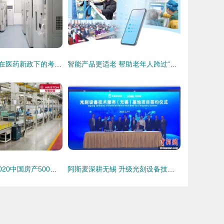
无菌注射剂产品在医药新政下的考量与抉择
智能产品更适老 帮助老年人跨过“数字鸿沟”的技术服务
阿里斯顿荣膺“2020中国房产500强首选冷凝壁挂炉品牌”桂冠，技术服务并重铸就行业丰碑
阿斯麦深耕无锡 升级光刻设备技术服务基地，强化本土产业链赋能