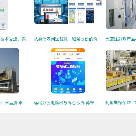
冰轮环境赴马来西亚技术交流、实战补链——携手益海嘉里深耕东南亚食品冷链市场
从卖仪表到送智慧，诚聚股份的价值跃迁之路
长沙危险废物焚烧炉回归品质 卓越技术与专业服务的双赢之道
远程办公电脑出故障怎么办 苏宁科技强化零接触远程技术服务