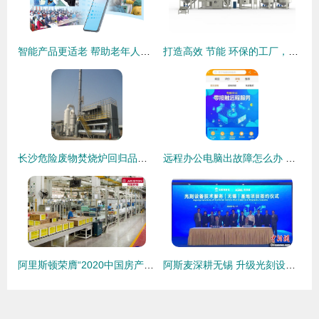
智能产品更适老 帮助老年人跨过“数字鸿沟”的技术服务
打造高效 节能 环保的工厂，太诠科技势在必行
长沙危险废物焚烧炉回归品质 卓越技术与专业服务的双赢之道
远程办公电脑出故障怎么办 苏宁科技强化零接触远程技术服务
阿里斯顿荣膺“2020中国房产500强首选冷凝壁挂炉品牌”桂冠，技术服务并重铸就行业丰碑
阿斯麦深耕无锡 升级光刻设备技术服务基地，强化本土产业链赋能