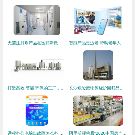
无菌注射剂产品在医药新政下的考量与抉择
智能产品更适老 帮助老年人跨过“数字鸿沟”的技术服务
打造高效 节能 环保的工厂，太诠科技势在必行
长沙危险废物焚烧炉回归品质 卓越技术与专业服务的双赢之道
远程办公电脑出故障怎么办 苏宁科技强化零接触远程技术服务
阿里斯顿荣膺“2020中国房产500强首选冷凝壁挂炉品牌”桂冠，技术服务并重铸就行业丰碑